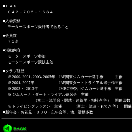
■ＦＡＸ
０４２－７０５－１６８４
■入会資格
モータースポーツ愛好者であること
■会員数
７１名
■活動内容
モータースポーツ参加
モータースポーツ競技主催
■クラブ経歴
※ 2000､2001､2003､2005年
JAF関東ジムカーナ選手権
主催
※ 2004､2007年
JAF関東ダートトライアル選手権
主催
※ 2002 ～ 2013年
JMRC神奈川ジムカーナ選手権
主催
※ ジムカーナ・ダートトライアル練習会 主催
（富士・浅間台・関越・須賀尾・相模湖 等） 開催回数 １
※ ドライビングレッスン 主催 （富士・筑波・もてぎ 等） 開催回数
■新年会・お花見・ＢＢＱ・忘年会等、他、活動多数