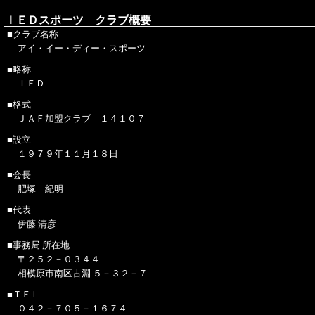
ＩＥＤスポーツ クラブ概要
■クラブ名称
アイ・イー・ディー・スポーツ
■略称
ＩＥＤ
■格式
ＪＡＦ加盟クラブ １４１０７
■設立
１９７９年１１月１８日
■会長
肥塚 紀明
■代表
伊藤 清彦
■事務局 所在地
〒２５２－０３４４
相模原市南区古淵 ５－３２－７
■ＴＥＬ
０４２－７０５－１６７４